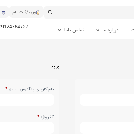
ورود/ثبت نام
س
09124764727
ت
درباره ما
تماس باما
ورود
نام کاربری یا آدرس ایمیل
*
گذرواژه
*