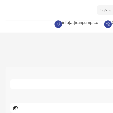
بد خرید
info[at]iranpump.co