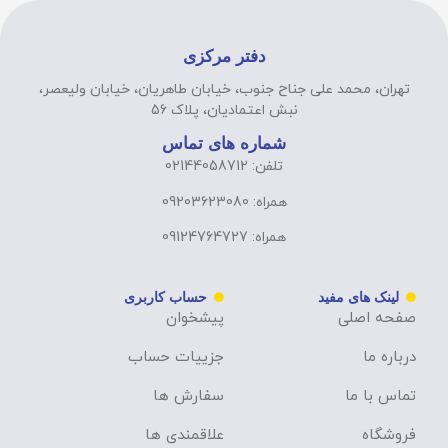
دفتر مرکزی
تهران، محمد علی جناح جنوب، خیابان طاهریان، خیابان ولیعصر،
نبش اعتمادیان، پلاک 56
شماره های تماس
تلفن: 02144058712
همراه: 09203623080
همراه: 09124764727
لینک های مفید
حساب کاربری
صفحه اصلی
پیشخوان
درباره ما
جزییات حساب
تماس با ما
سفارش ها
فروشگاه
علاقمندی ها