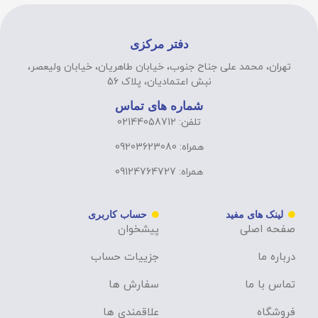
دفتر مرکزی
تهران، محمد علی جناح جنوب، خیابان طاهریان، خیابان ولیعصر،
نبش اعتمادیان، پلاک 56
شماره های تماس
تلفن: 02144058712
همراه: 09203623080
همراه: 09124764727
لینک های مفید
حساب کاربری
صفحه اصلی
پیشخوان
درباره ما
جزییات حساب
تماس با ما
سفارش ها
فروشگاه
علاقمندی ها