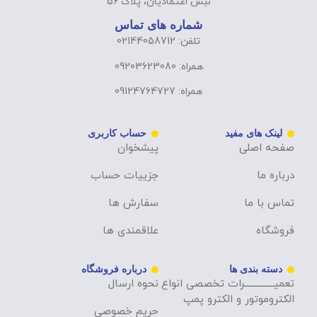
نبش اعتمادیان، پلاک 56
شماره های تماس
تلفن: 02144058712
همراه: 09203623080
همراه: 09124764727
لینک های مفید
حساب کاربری
صفحه اصلی
پیشخوان
درباره ما
جزییات حساب
تماس با ما
سفارش ها
فروشگاه
علاقمندی ها
دسته بندی ها
درباره فروشگاه
تعمیــــــــــــــرات تخصصی انواع
نحوه ارسال
الکتروموتور و الکترو پمپ
حریم خصوصی