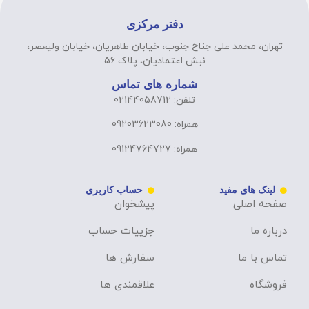
دفتر مرکزی
تهران، محمد علی جناح جنوب، خیابان طاهریان، خیابان ولیعصر،
نبش اعتمادیان، پلاک 56
شماره های تماس
تلفن: 02144058712
همراه: 09203623080
همراه: 09124764727
لینک های مفید
حساب کاربری
صفحه اصلی
پیشخوان
درباره ما
جزییات حساب
تماس با ما
سفارش ها
فروشگاه
علاقمندی ها