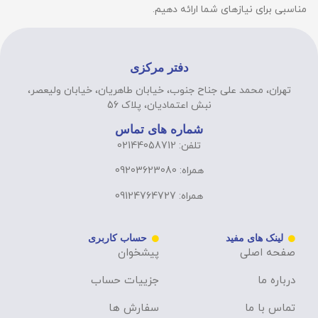
مناسبی برای نیازهای شما ارائه دهیم.
دفتر مرکزی
تهران، محمد علی جناح جنوب، خیابان طاهریان، خیابان ولیعصر،
نبش اعتمادیان، پلاک 56
شماره های تماس
تلفن: 02144058712
همراه: 09203623080
همراه: 09124764727
لینک های مفید
حساب کاربری
صفحه اصلی
پیشخوان
درباره ما
جزییات حساب
تماس با ما
سفارش ها