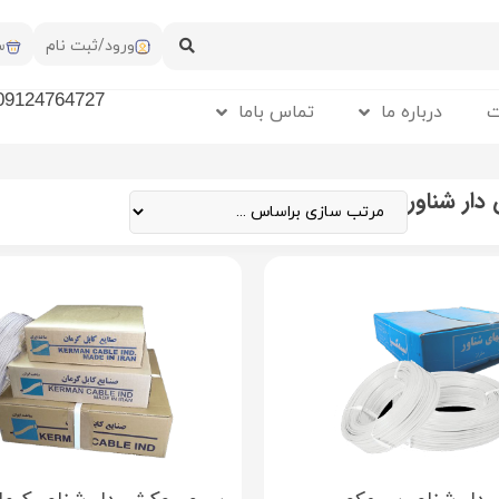
ورود/ثبت نام
س
09124764727
ت
درباره ما
تماس باما
ار شناور