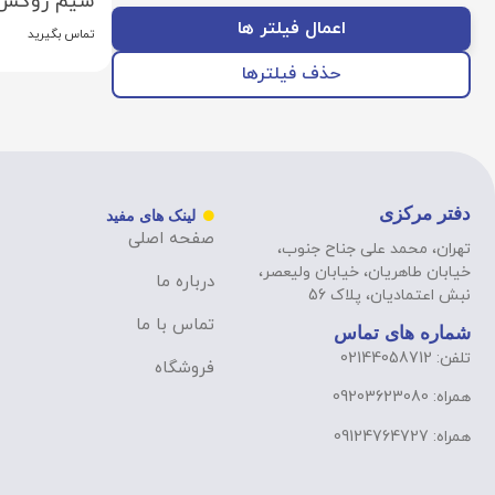
سیم روکش د
اعمال فیلتر ها
تماس بگیرید
حذف فیلترها
دفتر مرکزی
لینک های مفید
صفحه اصلی
تهران، محمد علی جناح جنوب،
خیابان طاهریان، خیابان ولیعصر،
درباره ما
نبش اعتمادیان، پلاک 56
تماس با ما
شماره های تماس
تلفن: 02144058712
فروشگاه
همراه: 09203623080
همراه: 09124764727