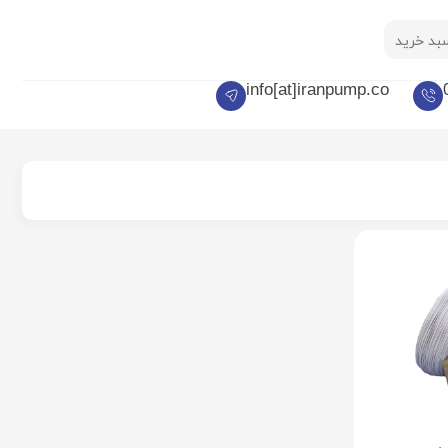
بد خرید
info[at]iranpump.co