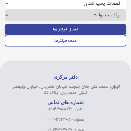
اعمال فیلتر ها
حذف فیلترها
دفتر مرکزی
تهران، محمد علی جناح جنوب، خیابان طاهریان، خیابان ولیعصر،
نبش اعتمادیان، پلاک 56
شماره های تماس
تلفن: 02144058712
همراه: 09203623080
همراه: 09124764727