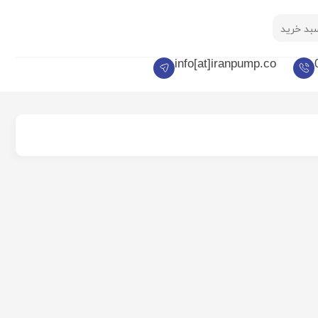
بد خرید
info[at]iranpump.co