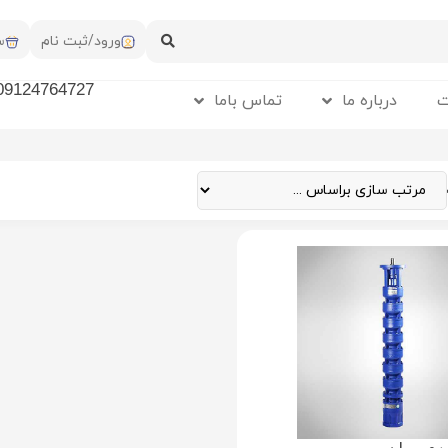
ورود/ثبت نام
س
09124764727
ت
درباره ما
تماس باما