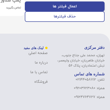
پمپ شناور 
اعمال فیلتر ها
تماس بگیرید
حذف فیلترها
دفتر مرکزی
لینک های مفید
صفحه اصلی
تهران، محمد علی جناح جنوب،
خیابان طاهریان، خیابان ولیعصر،
درباره ما
نبش اعتمادیان، پلاک 56
تماس با ما
شماره های تماس
تلفن: 02144058712
فروشگاه
همراه: 09203623080
همراه: 09124764727