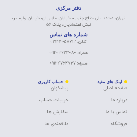
دفتر مرکزی
تهران، محمد علی جناح جنوب، خیابان طاهریان، خیابان ولیعصر،
نبش اعتمادیان، پلاک 56
شماره های تماس
تلفن: 02144058712
همراه: 09203623080
همراه: 09124764727
لینک های مفید
حساب کاربری
صفحه اصلی
پیشخوان
درباره ما
جزییات حساب
تماس با ما
سفارش ها
فروشگاه
علاقمندی ها