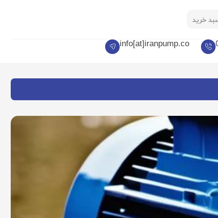
بد خرید
info[at]iranpump.co