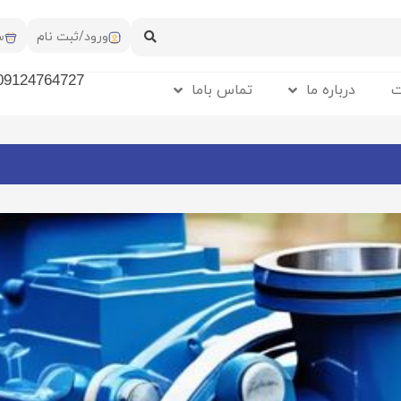
ورود/ثبت نام
س
09124764727
ت
درباره ما
تماس باما