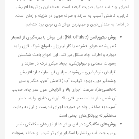
احیای چاه آب عمیق صورت گرفته است. هدف این روش‌ها افزایش
کارایی، کاهش آسیب به سازند و صرفه‌جویی در هزینه و زمان است.
در ادامه به متداول‌ترین و مهم‌ترین روش‌های نوین پرداخته‌ایم:
روش نیتروپالس (NitroPulse):
این روش با بهره‌گیری از انفجار
کنترل‌شده هوای فشرده یا گاز نیتروژن، امواج شوک قوی را به
دیواره و اطراف چاه منتقل می‌کند. این امواج باعث شکستن
رسوبات معدنی و بیولوژیکی، ایجاد میکرو ترک در سازند و
افزایش نفوذپذیری می‌شوند. مزایای آن عبارتند از: افزایش
چشمگیر دبی، بهبود کیفیت آب (کاهش آهن، منگنز و سایر
ناخالصی‌ها)، سرعت اجرای بالا و افزایش طول عمر چاه. معایب
آن شامل نیاز به تخصص فنی بالا، ارزیابی دقیق اولیه، خطر
آسیب به ساختار چاه در صورت اجرای نادرست و نیاز به رعایت
سختگیرانه پروتکل‌های ایمنی است.
روش‌های مکانیکی:
در این روش‌ها از ابزارهای مکانیکی نظیر
برس، جت آب پرفشار یا اسکرابر برای تراشیدن و حذف رسوبات