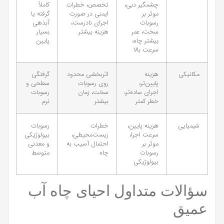
چشمگیر دبی،
تخصص، خطرات
کاملاً
موثر بر
ایمنی در صورت
گرفته یا
رسوبات
اجرای نادرست،
آبدهی
سخت، عمر
هزینه بیشتر
بسیار
بیشتر چاه،
پایین
سرعت بالا
مکانیکی
هزینه
اثربخشی محدود
گرفتگی
پایین‌تر،
روی رسوبات
سطحی و
اجرای ساده‌تر،
سخت، زمان
رسوبات
خطر کمتر
بیشتر
نرم
شیمیایی
هزینه پایین،
خطرات
رسوبات
سرعت اجرا،
زیست‌محیطی،
بیولوژیکی
موثر بر
احتمال آسیب به
و معدنی
رسوبات
چاه
متوسط
بیولوژیکی
سؤالات متداول احیای چاه آب
عمیق