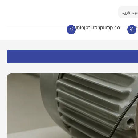
بد خرید
info[at]iranpump.co