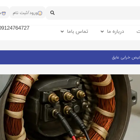
ورود/ثبت نام
س
09124764727
ت
درباره ما
تماس باما
شخیص خرابی عایق