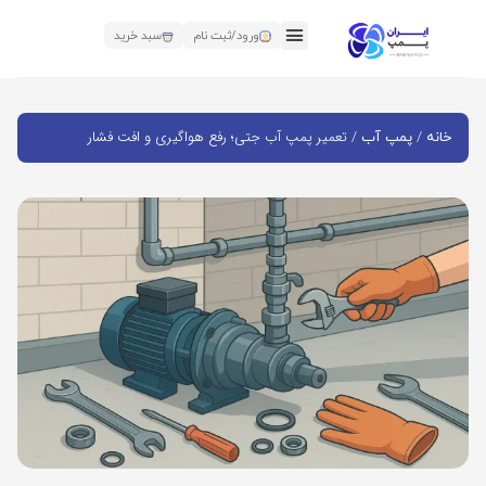
ورود/ثبت نام
سبد خرید
/
/ تعمیر پمپ آب جتی؛ رفع هواگیری و افت فشار
خانه
پمپ آب