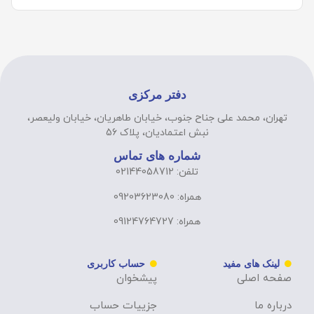
دفتر مرکزی
تهران، محمد علی جناح جنوب، خیابان طاهریان، خیابان ولیعصر،
نبش اعتمادیان، پلاک 56
شماره های تماس
تلفن: 02144058712
همراه: 09203623080
همراه: 09124764727
لینک های مفید
حساب کاربری
صفحه اصلی
پیشخوان
درباره ما
جزییات حساب