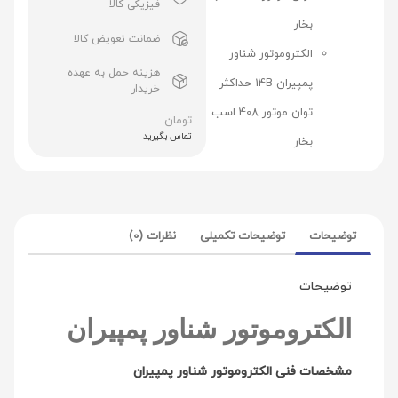
فیزیکی کالا
بخار
ضمانت تعویض کالا
الکتروموتور شناور
هزینه حمل به عهده
پمپیران 14B حداکثر
خریدار
توان موتور 408 اسب
تومان
تماس بگیرید
بخار
توضیحات
توضیحات تکمیلی
نظرات (0)
توضیحات
الکتروموتور شناور پمپیران
مشخصات فنی الکتروموتور شناور پمپیران