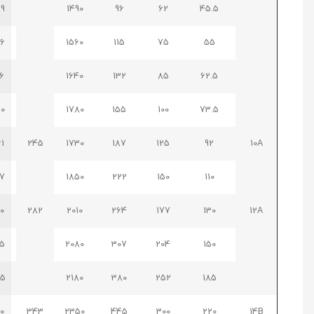
259
1490
96
62
45.5
276
1560
115
75
55
296
1640
132
85
62.5
320
1780
155
100
73.5
361
245
1730
187
125
92
10A
397
1850
222
150
110
600
282
2010
264
177
130
12A
625
2080
307
204
150
655
2180
380
252
185
1010
343
2350
445
300
220
14B