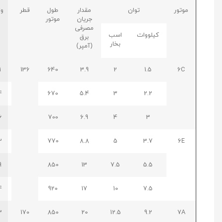
موتور
توان
مقدار
طول
قطر
وزن
جریان
موتور
مصرفی
کیلووات
اسب
برق
بخار
(آمپر)
41
136
640
3.9
2
1.5
6C
44
670
5.4
3
2.2
46
700
6.9
4
3
52
770
8.8
5
3.7
6E
59
850
13
7.5
5.5
64
920
17
10
7.5
83
170
850
20
12.5
9.2
7A