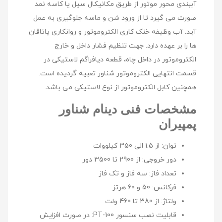
آببندی محور موتور از طریق مکانیکال سیل یا کاسه نمد
صورت می گیرد تا از ورود شن و ماسه جلوگیری به عمل
آید. آب وظیفه خنک کاری الکتروموتور و روانکاری یاتاقان
ها را بر عهده دارد. جهت تنظیم فشار داخل و خارج
الکتروموتور در داخل چاه، قطعه ديافراگم لاستيكی در
قسمت انتهایی الکتروموتور شناور تعبیه گردیده است.
همچنین کابل الکتروموتور از نوع لاستیکی می باشد.
مشخصات فنی دینام شناور
پمپیران
توان:
از 1.5 الی 350 کیلووات
دور خروجی:
از 2900 تا 3500 دور
تعداد فاز:
سه فاز و تک فاز
فرکانس:
50 و 60 هرتز
ولتاژ:
از 380 تا 460 ولت
قابلیت نصب سنسور PT-100:
در صورت افزایش