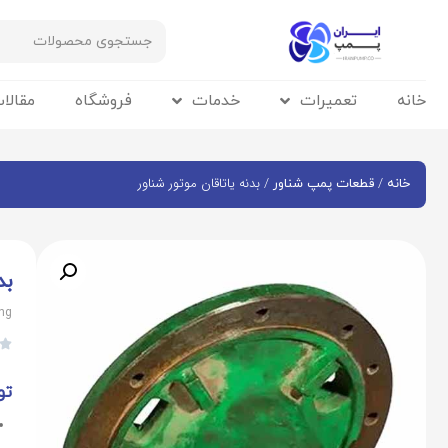
خانه
تعمیرات
خدمات
فروشگاه
مقالا
/
/ بدنه یاتاقان موتور شناور
خانه
قطعات پمپ شناور
بد
ing

تو