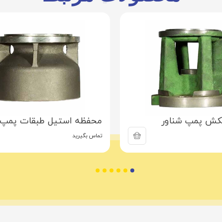
کش پمپ شناور
محفظه استیل طبقات پمپ 
تماس بگیرید