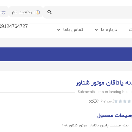
ورود/ثبت نام
س
09124764727
ت
درباره ما
تماس باما
نه یاتاقان موتور شناور
Submersible motor bearing hous
(بدون دیدگاه)




ضیحات محصول
بدنه قسمت پایین یاتاقان موتور شناور 10A