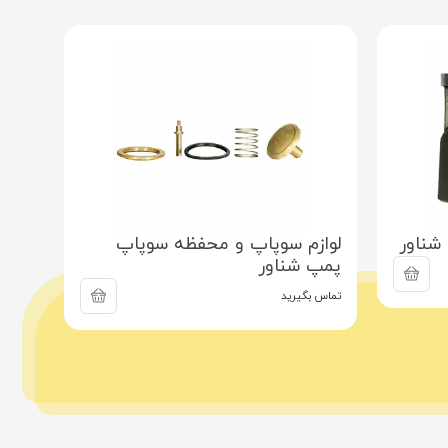
شناور
لوازم سوپاپ و محفظه سوپاپ
قطعه
پمپ شناور
تماس ب
تماس بگیرید