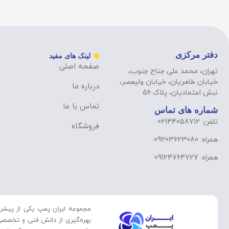
دفتر مرکزی
لینک های مفید
صفحه اصلی
تهران، محمد علی جناح جنوب،
خیابان طاهریان، خیابان ولیعصر،
درباره ما
نبش اعتمادیان، پلاک 56
تماس با ما
شماره های تماس
تلفن: 02144058712
فروشگاه
همراه: 09203623080
همراه: 09124764727
مجموعه ایران پمپ یکی از پیشرو
بهره‌گیری از دانش فنی و تخصصی 