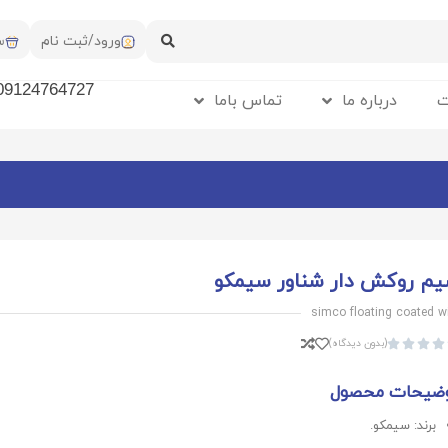
ورود/ثبت نام
س
09124764727
ت
درباره ما
تماس باما
م روکش دار شناور سیمکو
simco floating coated w
(بدون دیدگاه)




ضیحات محصول
برند: سیمکو.