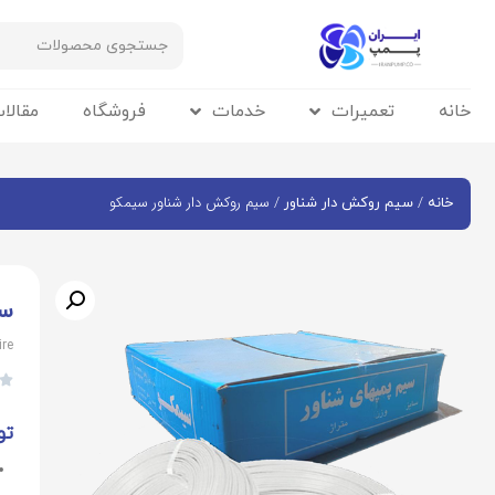
خانه
تعمیرات
خدمات
فروشگاه
مقالا
/
/ سیم روکش دار شناور سیمکو
خانه
سیم روکش دار شناور
سی
ire

تو