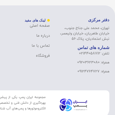
دفتر مرکزی
لینک های مفید
صفحه اصلی
تهران، محمد علی جناح جنوب،
خیابان طاهریان، خیابان ولیعصر،
درباره ما
نبش اعتمادیان، پلاک 56
تماس با ما
شماره های تماس
تلفن: 02144058712
فروشگاه
همراه: 09203623080
همراه: 09124764727
مجموعه ایران پمپ یکی از پیشرو
بهره‌گیری از دانش فنی و تخصصی 
الکتروموتورها و پمپ‌های آب شنا