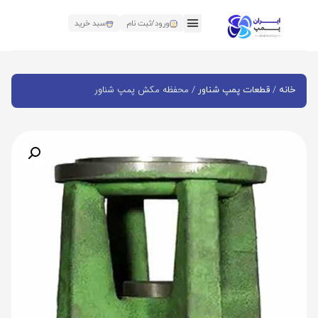
ورود/ثبت نام
سبد خرید
/
/ محفظه مکش پمپ شناور
خانه
قطعات پمپ شناور