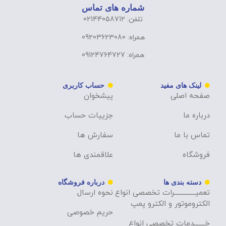
شماره های تماس
تلفن: 02144058712
همراه: 09203623080
همراه: 09124764727
لینک های مفید
حساب کاربری
صفحه اصلی
پیشخوان
درباره ما
جزییات حساب
تماس با ما
سفارش ها
فروشگاه
علاقمندی ها
دسته بندی ها
درباره فروشگاه
تعمیــــــــــــــرات تخصصی انواع
نحوه ارسال
الکتروموتور و الکترو پمپ
حریم خصوصی
خـــــــدمات تخصصی انواع