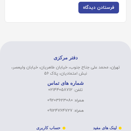
دفتر مرکزی
تهران، محمد علی جناح جنوب، خیابان طاهریان، خیابان ولیعصر،
نبش اعتمادیان، پلاک 56
شماره های تماس
تلفن: 02144058712
همراه: 09203623080
همراه: 09124764727
لینک های مفید
حساب کاربری