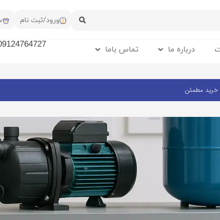
ورود/ثبت نام
س
09124764727
ت
درباره ما
تماس باما
 خرید مطمئن