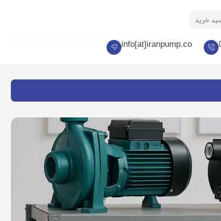
بد خرید
info[at]iranpump.co