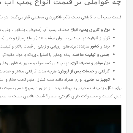
چه عواملی بر قیمت انواع پمپ آب با 
قیمت پمپ آب با گارانتی تحت تأثیر فاکتورهای مختلفی قرار می‌گیرد. هر یک از
نوع و کاربری پمپ:
انواع مختلف پمپ آب (محیطی، بشقابی، جتی، شنا
توان و ظرفیت:
پمپ‌هایی با توان بیشتر، هد (ارتفاع پمپاژ) و دبی (حج
برند و کشور سازنده:
برندهای اروپایی و ژاپنی از قیمت بالاتر و کیفیت
جنس و کیفیت ساخت:
بدنه چدنی یا استیل، پروانه با مواد مقاوم‌ت
نوع موتور و مصرف انرژی:
پمپ‌های کم‌مصرف و مجهز به فناوری‌های جد
گارانتی و خدمات پس از فروش:
هرچه مدت گارانتی بیشتر و خدمات گ
تجهیزات جانبی:
لوازم همراه مانند ست کنترل، منبع تحت فشار و اقلا
برای مثال، پمپ آب محیطی با پروانه برنجی و موتور سیم‌پیچ مسی نسبت به مد
دلیل کیفیت و محصولات دارای گارانتی، معمولاً قیمت بالاتری نسبت به سایری