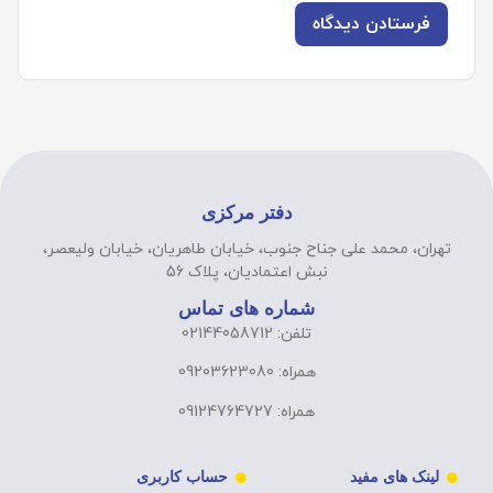
دفتر مرکزی
تهران، محمد علی جناح جنوب، خیابان طاهریان، خیابان ولیعصر،
نبش اعتمادیان، پلاک 56
شماره های تماس
تلفن: 02144058712
همراه: 09203623080
همراه: 09124764727
لینک های مفید
حساب کاربری