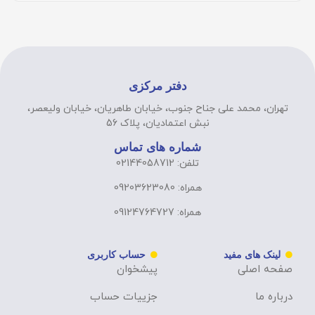
دفتر مرکزی
تهران، محمد علی جناح جنوب، خیابان طاهریان، خیابان ولیعصر،
نبش اعتمادیان، پلاک 56
شماره های تماس
تلفن: 02144058712
همراه: 09203623080
همراه: 09124764727
لینک های مفید
حساب کاربری
صفحه اصلی
پیشخوان
درباره ما
جزییات حساب