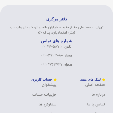
دفتر مرکزی
تهران، محمد علی جناح جنوب، خیابان طاهریان، خیابان ولیعصر،
نبش اعتمادیان، پلاک 56
شماره های تماس
تلفن: 02144058712
همراه: 09203623080
همراه: 09124764727
لینک های مفید
حساب کاربری
صفحه اصلی
پیشخوان
درباره ما
جزییات حساب
تماس با ما
سفارش ها