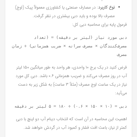
نوع کاربرد
: در مصارف صنعتی یا کشاورزی معمولاً پیک (اوج)
مصرف بالا بوده و باید دبی بیشتری در نظر گرفت.
فرمول پایه برای محاسبه دبی کل:
دبی مورد نیاز (لیتر بر دقیقه) = (تعداد 
مصرف‌کنندگان × مصرف سرانه × ضریب همزمانی) ÷ زمان 
مصرف

فرض کنید در یک برج ۱۰ واحدی، هر واحد به طور میانگین ۱۵۰ لیتر
آب در روز مصرف می‌کند و ضریب همزمانی ۰.۶ باشد. دبی کل مورد
نیاز در یک ساعت اوج مصرف (مثلاً ۳ ساعت) به شکل زیر به دست
می‌آید:
دبی = (۱۰ × ۱۵۰ × ۰.۶) ÷ ۱۸۰ = ۵ لیتر بر دقیقه

اهمیت این محاسبه در آن است که انتخاب دینام آب دو اینچ با دبی
کمتر از نیاز، باعث افت فشار و کمبود آب در گردش خواهد شد.