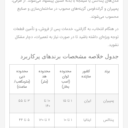
مدل‌های پنتاکس یا شیمجه با بدنه استیل پیشنهاد می‌شوند. از طرفی،
پمپیران و گراندفوس گزینه‌های محبوب در ساختمان‌سازی و صنایع
محسوب می‌شوند.
در هنگام انتخاب، به گارانتی، خدمات پس از فروش، و تأمین قطعات
توجه ویژه‌ای داشته باشید تا در صورت نیاز به تعمیرات، دچار مشکل
نشوید.
جدول خلاصه مشخصات برندهای پرکاربرد
برند
کشور
محدوده
محدوده
محدوده
سازنده
توان
هد
دبی
(اسب
(متر)
(مترمکعب/
بخار)
ساعت)
پمپیران
ایران
۱ تا ۱۵
۱۰ تا
۳ تا ۵۵
۱۴۰
پنتاکس
ایتالیا
۱ تا ۱۰
۷ تا ۱۲۰
۵ تا ۴۴