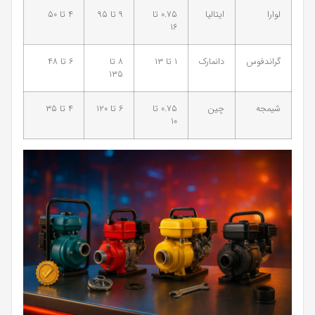
لوارا
ایتالیا
۰.۷۵ تا
۹ تا ۹۵
۴ تا ۵۰
۱۶
گراندفوس
دانمارک
۱ تا ۱۳
۸ تا
۶ تا ۴۸
۱۳۵
شیمجه
چین
۰.۷۵ تا
۶ تا ۱۲۰
۴ تا ۳۵
۱۰