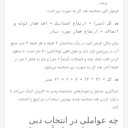
برسد.
فرمول کلی محاسبه هد کل به صورت زیر است:
هد کل (متر) = ارتفاع استاتیک + افت فشار لوله و 
اتصالات + ارتفاع فشار مورد نیاز

برای مثال، فرض کنید در یک ساختمان ۴ طبقه با هر طبقه ۳ متر، منبع
آب در زیرزمین قرار دارد و طول افقی لوله‌کشی ۴۰ متر است. با منظور
کردن افت فشار لوله و اتصالات (فرضاً ۷ متر) و نیاز به فشار ۲ متر در
طبقه آخر، هد کل به صورت زیر محاسبه می‌شود:
هد کل = (۴ * ۳) + ۷ + ۲ = ۲۱ متر

دنیاگیری جداول و نمودارهای مشخصه پمپ به کاربران کمک می‌کند تا
با وارد کردن هد محاسبه شده، بهترین دینام آب دو اینچ را انتخاب
کنند.
چه عواملی در انتخاب دبی