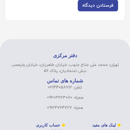
دفتر مرکزی
تهران، محمد علی جناح جنوب، خیابان طاهریان، خیابان ولیعصر،
نبش اعتمادیان، پلاک 56
شماره های تماس
تلفن: 02144058712
همراه: 09203623080
همراه: 09124764727
لینک های مفید
حساب کاربری