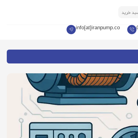
بد خرید
info[at]iranpump.co