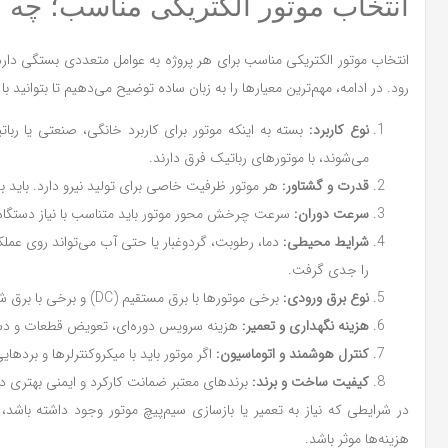
انتخاب موتور الکتریکی مناسب؛ چه ع
انتخاب موتور الکتریکی مناسب برای هر پروژه به عوامل متعددی بستگی دار
رود. در ادامه، مهم‌ترین معیارها را به زبان ساده توضیح می‌دهیم تا بتوانید 
نوع کاربرد:
بسته به اینکه موتور برای کاربرد خانگی، صنعتی یا رب
می‌شوند، با موتورهای رباتیک فرق دارند.
قدرت و گشتاور:
هر موتور ظرفیت خاصی برای تولید نیرو دارد. باید بد
سرعت دوران:
سرعت چرخش محور موتور باید متناسب با نیاز دستگاه
شرایط محیطی:
دما، رطوبت، گردوغبار یا حتی آب می‌تواند روی عملک
را جدی گرفت.
نوع برق ورودی:
برخی موتورها با برق مستقیم (DC) و برخی با برق شهری (AC) کار می‌کنند. امکانات منبع تغذیه حتماً باید در نظر گرفته شود.
هزینه نگهداری و تعمیر:
هزینه سرویس دوره‌ای، تعویض قطعات و دست
کنترل هوشمند و اتوماسیون:
اگر موتور باید با میکروکنترلرها و بردها
کیفیت ساخت و برند:
برندهای معتبر ضمانت کارکرد و ایمنی بهتری دارن
در شرایطی که نیاز به تعمیر یا بازسازی سیم‌پیچ موتور وجود داشته باشد، 
هزینه‌ها موثر باشد.