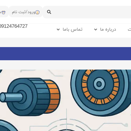
ورود/ثبت نام
س
09124764727
ت
درباره ما
تماس باما