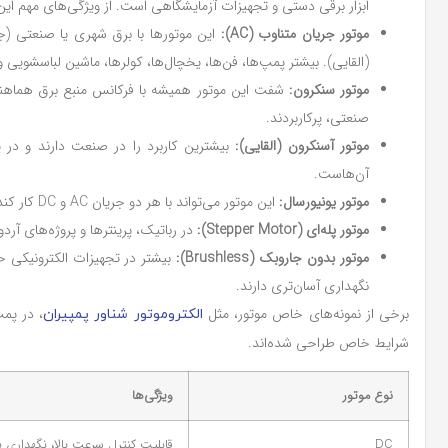
ابزار برقی دستی و تجهیزات آزمایشگاهی است. از ویژگی‌های مهم این 
موتور جریان متناوب (AC):
این موتورها با برق شهری یا صنعتی (جر
(القایی). بیشتر پمپ‌ها، فن‌ها، یخچال‌ها، کولرها، ماشین لباسشویی و
موتور سنکرون:
شفت این موتور همیشه با فرکانس منبع برق هماهنگ
صنعتی، پرکاربردند.
موتور آسنکرون (القایی):
بیشترین کاربرد را در صنعت دارند و در پمپ
آن‌هاست.
موتور یونیورسال:
این موتور می‌تواند با هر دو جریان AC و DC کار کند و در وسایل کوچکی مثل جاروبرقی یا ابزار برشی کاربرد دارد.
موتور پله‌ای (Stepper Motor):
در رباتیک، پرینترها و پروژه‌های آردو
موتور بدون جاروبک (Brushless):
بیشتر در تجهیزات الکترونیکی حس
نگهداری آسان‌تری دارند.
برخی از نمونه‌های خاص موتور، مثل
، در پمپ
الکتروموتور شناور پمپیران
شرایط خاص طراحی شده‌اند.
نوع موتور
ویژگی‌ها
DC
قابلیت کنترل سرعت بالا، نگهداری بی