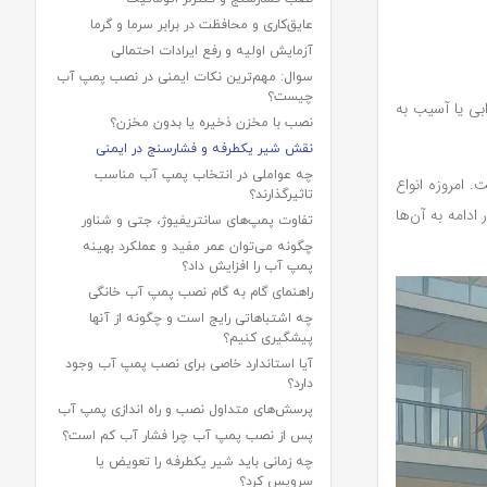
عایق‌کاری و محافظت در برابر سرما و گرما
آزمایش اولیه و رفع ایرادات احتمالی
سوال: مهم‌ترین نکات ایمنی در نصب پمپ آب
چیست؟
بی یا آسیب به
نصب با مخزن ذخیره یا بدون مخزن؟
نقش شیر یکطرفه و فشارسنج در ایمنی
چه عواملی در انتخاب پمپ آب مناسب
 امروزه انواع
تاثیرگذارند؟
دامه به آن‌ها
تفاوت پمپ‌های سانتریفیوژ، جتی و شناور
چگونه می‌توان عمر مفید و عملکرد بهینه
پمپ آب را افزایش داد؟
راهنمای گام به گام نصب پمپ آب خانگی
چه اشتباهاتی رایج است و چگونه از آنها
پیشگیری کنیم؟
آیا استاندارد خاصی برای نصب پمپ آب وجود
دارد؟
پرسش‌های متداول نصب و راه اندازی پمپ آب
پس از نصب پمپ آب چرا فشار آب کم است؟
چه زمانی باید شیر یکطرفه را تعویض یا
سرویس کرد؟