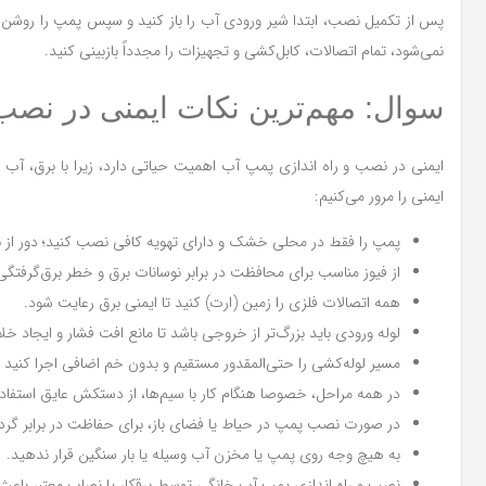
پس از تکمیل نصب، ابتدا شیر ورودی آب را باز کنید و سپس پمپ را روشن ن
نمی‌شود، تمام اتصالات، کابل‌کشی و تجهیزات را مجدداً بازبینی کنید.
سوال: مهم‌ترین نکات ایمنی در ن
ایمنی در نصب و راه اندازی پمپ آب اهمیت حیاتی دارد، زیرا با برق، آب و ف
ایمنی را مرور می‌کنیم:
پمپ را فقط در محلی خشک و دارای تهویه کافی نصب کنید؛ دور از با
از فیوز مناسب برای محافظت در برابر نوسانات برق و خطر برق‌گرفتگی 
همه اتصالات فلزی را زمین (ارت) کنید تا ایمنی برق رعایت شود.
لوله ورودی باید بزرگ‌تر از خروجی باشد تا مانع افت فشار و ایجاد خل
مسیر لوله‌کشی را حتی‌المقدور مستقیم و بدون خم اضافی اجرا کنید ت
در همه مراحل، خصوصا هنگام کار با سیم‌ها، از دستکش عایق استفاد
در صورت نصب پمپ در حیاط یا فضای باز، برای حفاظت در برابر گردو
به هیچ وجه روی پمپ یا مخزن آب وسیله یا بار سنگین قرار ندهید.
نصب و راه اندازی پمپ آب خانگی توسط برقکار یا نصاب معتبر باعث 