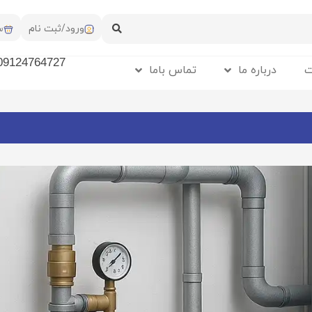
ورود/ثبت نام
س
09124764727
ت
درباره ما
تماس باما