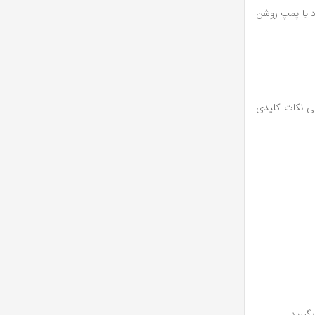
د یا پمپ روشن
رخی نکات کلیدی
گیرید.