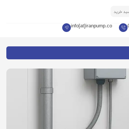
بد خرید
info[at]iranpump.co