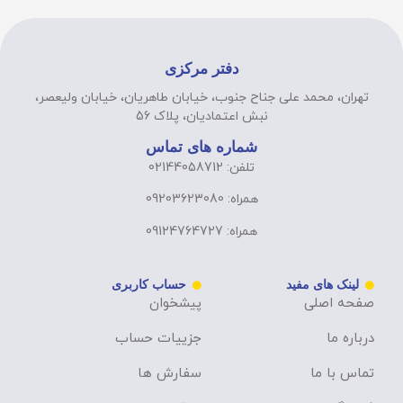
دفتر مرکزی
تهران، محمد علی جناح جنوب، خیابان طاهریان، خیابان ولیعصر،
نبش اعتمادیان، پلاک 56
شماره های تماس
تلفن: 02144058712
همراه: 09203623080
همراه: 09124764727
لینک های مفید
حساب کاربری
صفحه اصلی
پیشخوان
درباره ما
جزییات حساب
تماس با ما
سفارش ها