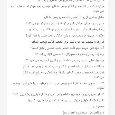
دلایل اصلی افت فشار در الکتروپمپ شناور چیست؟
چگونه تعمیر تخصصی الکتروپمپ شناور موجب رفع مؤثر افت فشار آب
می‌شود؟
مثال واقعی از روند تعمیر تخصصی پمپ شناور
سرویس دوره‌ای و نگهداری چگونه از خرابی جلوگیری می‌کند؟
راهکارهای افزایش عمر و کاهش خرابی در الکتروپمپ شناور
چگونه می‌توان عیب‌یابی و رفع مشکل افت فشار را آغاز کرد؟
ابزارها و تجهیزات مورد نیاز برای تعمیر الکتروپمپ شناور
آیا خودمان می‌توانیم افت فشار پمپ شناور را رفع کنیم؟
چه زمانی مراجعه به تعمیرکار متخصص الزامی است؟
چه برندهایی برای پمپ و قطعات جایگزین توصیه می‌شوند؟
سوالات متداول درباره تعمیر الکتروپمپ شناور و رفع افت فشار
۱- تعمیر تخصصی پمپ شناور دقیقاً چه کمکی به رفع افت فشار
می‌کند؟
۲- علت رایج افت فشار الکتروپمپ چیست و چطور می‌توان آن را برطرف
نمود؟
۳- آیا سرویس و نگهداری منظم پمپ می‌تواند از خرابی پیشگیری کند؟
۴- چگونه از خرابی دوباره پمپ بعد از تعمیر جلوگیری کنیم؟
جمع‌بندی
دیدگاهتان را بنویسید لغو پاسخ