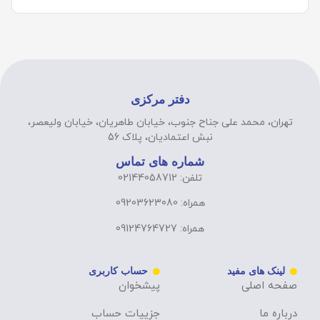
دفتر مرکزی
تهران، محمد علی جناح جنوب، خیابان طاهریان، خیابان ولیعصر،
نبش اعتمادیان، پلاک 56
شماره های تماس
تلفن: 02144058712
همراه: 09203623080
همراه: 09124764727
لینک های مفید
حساب کاربری
صفحه اصلی
پیشخوان
درباره ما
جزییات حساب