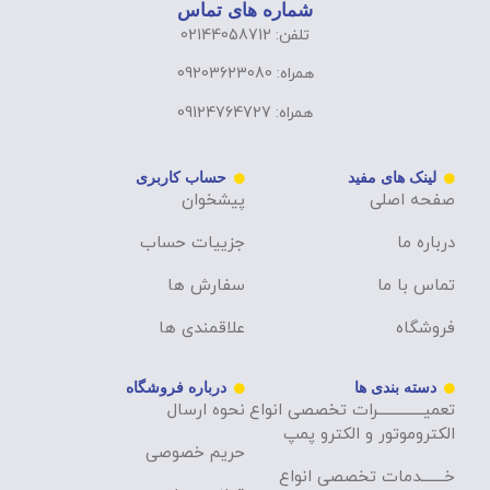
شماره های تماس
تلفن: 02144058712
همراه: 09203623080
همراه: 09124764727
لینک های مفید
حساب کاربری
صفحه اصلی
پیشخوان
درباره ما
جزییات حساب
تماس با ما
سفارش ها
فروشگاه
علاقمندی ها
دسته بندی ها
درباره فروشگاه
تعمیــــــــــــــرات تخصصی انواع
نحوه ارسال
الکتروموتور و الکترو پمپ
حریم خصوصی
خـــــــدمات تخصصی انواع