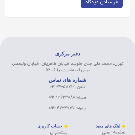
دفتر مرکزی
تهران، محمد علی جناح جنوب، خیابان طاهریان، خیابان ولیعصر،
نبش اعتمادیان، پلاک 56
شماره های تماس
تلفن: 02144058712
همراه: 09203623080
همراه: 09124764727
لینک های مفید
حساب کاربری
صفحه اصلی
پیشخوان